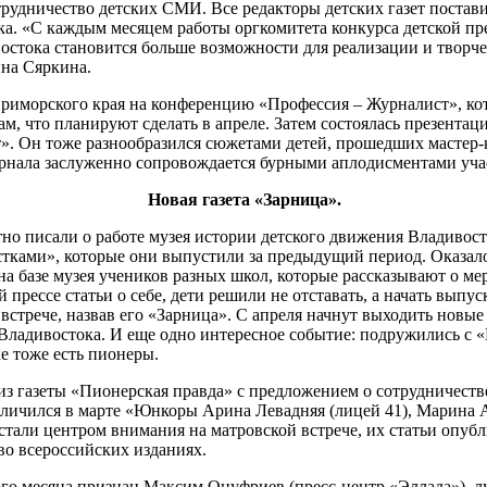
рудничество детских СМИ. Все редакторы детских газет постави
а. «С каждым месяцем работы оргкомитета конкурса детской пр
стока становится больше возможности для реализации и творческ
на Сяркина.
Приморского края на конференцию «Профессия – Журналист», кот
там, что планируют сделать в апреле. Затем состоялась презент
. Он тоже разнообразился сюжетами детей, прошедших мастер-
ала заслуженно сопровождается бурными аплодисментами учас
Новая газета «Зарница».
 писали о работе музея истории детского движения Владивосто
тками», которые они выпустили за предыдущий период. Оказалос
а базе музея учеников разных школ, которые рассказывают о м
й прессе статьи о себе, дети решили не отставать, а начать выпу
встрече, назвав его «Зарница». С апреля начнут выходить новые
 Владивостока. И еще одно интересное событие: подружились с 
ке тоже есть пионеры.
из газеты «Пионерская правда» с предложением о сотрудничестве
тличился в марте «Юнкоры Арина Левадняя (лицей 41), Марина А
стали центром внимания на матровской встрече, их статьи опубл
 во всероссийских изданиях.
о месяца признан Максим Онуфриев (пресс-центр «Эллада»), л