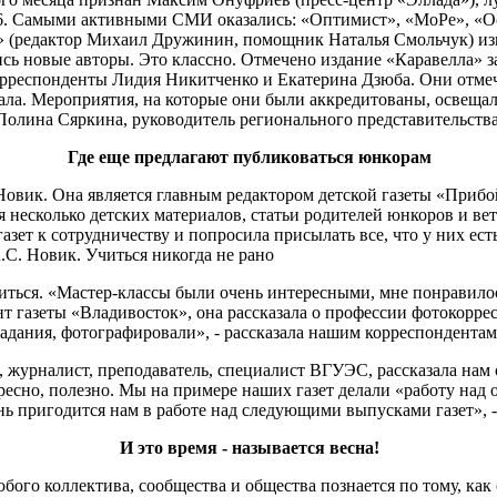
 Самыми активными СМИ оказались: «Оптимист», «МоРе», «Ос
» (редактор Михаил Дружинин, помощник Наталья Смольчук) из
сь новые авторы. Это классно. Отмечено издание «Каравелла» за
рреспонденты Лидия Никитченко и Екатерина Дзюба. Они отмече
иала. Мероприятия, на которые они были аккредитованы, освеща
ала Полина Сяркина, руководитель регионального представитель
Где еще предлагают публиковаться юнкорам
Новик. Она является главным редактором детской газеты «Прибой»
я несколько детских материалов, статьи родителей юнкоров и ве
зет к сотрудничеству и попросила присылать все, что у них ест
А.С. Новик. Учиться никогда не рано
ться. «Мастер-классы были очень интересными, мне понравилос
т газеты «Владивосток», она рассказала о профессии фотокорре
задания, фотографировали», ‑ рассказала нашим корреспондентам
журналист, преподаватель, специалист ВГУЭС, рассказала нам 
ересно, полезно. Мы на примере наших газет делали «работу н
ень пригодится нам в работе над следующими выпусками газет», 
И это время - называется весна!
бого коллектива, сообщества и общества познается по тому, ка