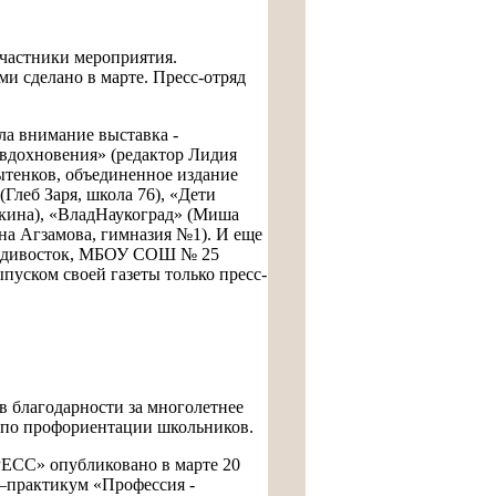
участники мероприятия.
ми сделано в марте. Пресс-отряд
ла внимание выставка ‑
 вдохновения» (редактор Лидия
ытенков, объединенное издание
Глеб Заря, школа 76), «Дети
чкина), «ВладНаукоград» (Миша
на Агзамова, гимназия №1). И еще
Владивосток, МБОУ СОШ № 25
уском своей газеты только пресс-
в благодарности за многолетнее
у по профориентации школьников.
РЕСС» опубликовано в марте 20
р–практикум «Профессия ‑