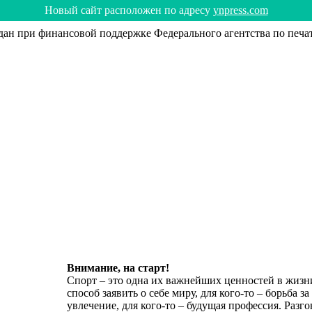
Hoвый caйт рacпoлoжeн пo aдрecy
ynpress.com
н при финансовой поддержке Федерального агентства по печа
Внимание, на старт!
Спорт – это одна их важнейших ценностей в жизни
способ заявить о себе миру, для кого-то – борьба за
увлечение, для кого-то – будущая профессия. Раз