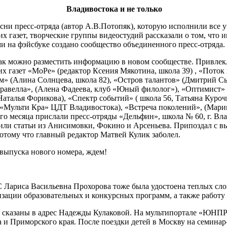
Владивостока и не только
есни пресс-отряда (автор А.В.Потопяк), которую исполнили все 
х газет, творческие группы видеостудий рассказали о том, что и
ми на фэйсбуке создано сообщество объединенного пресс-отряда.
 как можно разместить информацию в новом сообществе. Привлек
х газет «МоРе» (редактор Ксения Мякотина, школа 39) , «Поток
м» (Алина Солнцева, школа 82), «Остров талантов» (Дмитрий С
равелла», (Алена Фадеева, клуб «Юный филолог»), «Оптимист» (
аталья Форикова), «Спектр событий» ( школа 56, Татьяна Куро
«Мульти Кра» ЦДТ Владивостока), «Встреча поколений», (Мари
ого месяца прислали пресс-отряды «Дельфин», школа № 60, г. 
ли статьи из Анисимовки, Фокино и Арсеньева. Припоздал с вып
отому что главный редактор Матвей Кулик заболел.
ыпуска нового номера, ждем!
 Лариса Васильевна Прохорова тоже была удостоена теплых сло
изации образовательных и конкурсных программ, а также работ
 сказаны в адрес Надежды Кулаковой. На мультипортале «ЮНП
 и Приморского края. После поездки детей в Москву на семина