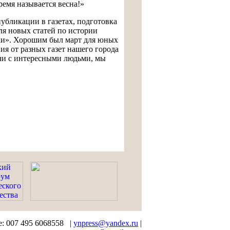
ремя называется весна!»
убликации в газетах, подготовка
ля новых статей по истории
ики». Хорошим был март для юных
ия от разных газет нашего города
ечи с интересными людьми, мы
e: 007 495 6068558 |
ynpress@yandex.ru
|