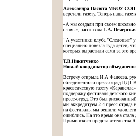
Александра Пасюта МБОУ СО
верстали газету. Теперь наша газе
«А мы создали при своем школьном
славы», рассказала Г
.А. Печерск
"
А участники клуба "Следопыт" у
специально повезла туда детей, ч
которых вырастили сами за это вре
Т.В.Никитченко
Новый координатор объединенно
Встречу открыла И.А.Фадеева, ру
объединенного пресс-отряд ЦДТ В
краеведческую газету «Каравелла»
поддержку фестиваля детского кин
пресс-отряд. Это был рискованный
мы аккредитуем 2-4 пресс-отряда 
на фестиваль, мы решили удовлетв
ошиблись. На это время она стала
Приморского представительства