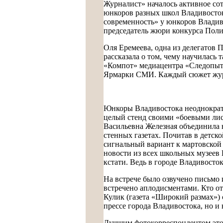
Журналист» началось активное сот
юнкоров разных школ Владивосток
современность» у юнкоров Владиво
председатель жюри конкурса Поли
Оля Еремеева, одна из делегатов 
рассказала о том, чему научилась 
«Компот» медиацентра «Следопыт»
Ярмарки СМИ. Каждый сюжет журн
Юнкоры Владивостока неоднократно
целый стенд своими «боевыми лис
Васильевна Железная объединила н
стенных газетах. Почитав в детско
сигнальный вариант к мартовской 
новости из всех школьных музеев
кстати. Ведь в городе Владивосто
На встрече было озвучено письмо 
встречено аплодисментами. Кто о
Кулик (газета «Широкий размах») 
прессе города Владивостока, но и
Лучшим фотокорреспондентом этог