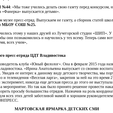
Ш №44
: «Мы тоже учились делать свою газету перед конкурсом, н
та «Фанерка» выпускается детьми».
 музее пресс-отряд. Выпускаем не газету, а сборник статей шко
ая МБОУ СОШ №25.
чились этому у наших друзей из Лучегорской студии «ШИП». У н
тобы они познакомились и научились у тех всему. Теперь сами в
мя, всех учим»,
го пресс-отряда ЦДТ Владивостока
ководитель клуба «Юный филолог». Она в феврале 2015 года наз
ладивостока. «Ирина Анатольевна выпускает со своими воспит
. Увидев ее интерес к данному виду детского творчества, мы 
о и телевидения «Веселая ларга», закрепив за ней на это время
 эксперимент, никогда еще детская пресса до этого не выступа
на мероприятие. Но так как было принято решение провести нака
орить просьбу большинства отрядов. Назначив на роль координ
 для всех этих детей заботливой мамой и хорошим руководителем
 ЮНПРЕСС.
МАРТОВСКАЯ ЯРМАРКА ДЕТСКИХ СМИ