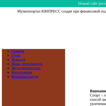
Hoвый caйт рacп
Мультипортал ЮНПРЕСС создан при финансовой подд
Главная
О нас
Новости
Наша деятельность
Методбиблиотека
Фотогалерея
Информаториум
Внимание
Спорт – э
способ зая
увлечение