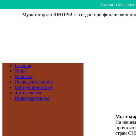
Hoвый caйт рacп
Мультипортал ЮНПРЕСС создан при финансовой подд
Главная
О нас
Новости
Наша деятельность
Методбиблиотека
Фотогалерея
Информаториум
Мы + мир
На нашем
прочитать
стран СН