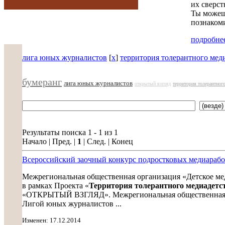
их сверст
Ты можешь
познакоми
подробнее
лига юных журналистов
[
x
]
территория толерантного мед
бумеранг
лига юных журналистов
открытый взгляд
территория толерантного
Результаты поиска 1 - 1 из 1
Начало | Пред. |
1
| След. | Конец
Всероссийский заочный конкурс подростковых медиа
Межрегиональная общественная организация «Детское ме
в рамках Проекта «
Территория толерантного медиадетс
«ОТКРЫТЫЙ ВЗГЛЯД». Межрегиональная общественная ор
Лигой юных журналистов ...
Изменен: 17.12.2014