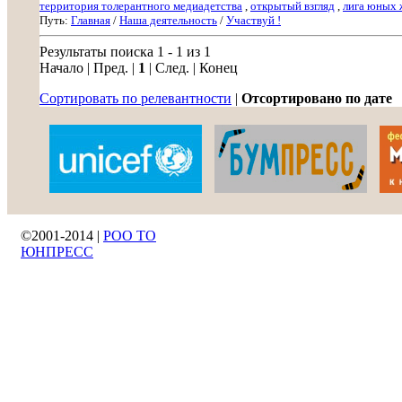
территория толерантного медиадетства
,
открытый взгляд
,
лига юных 
Путь:
Главная
/
Наша деятельность
/
Участвуй !
Результаты поиска 1 - 1 из 1
Начало | Пред. |
1
| След. | Конец
Сортировать по релевантности
|
Отсортировано по дате
©2001-2014 |
РОО ТО
ЮНПРЕСС