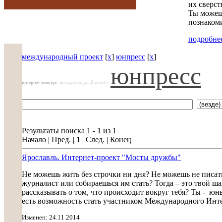
их сверст
Ты можешь
познакоми
подробнее
международный проект
[
x
]
юнпресс
[
x
]
юнпресс
интернет-конкурс
международный проект
Результаты поиска 1 - 1 из 1
Начало | Пред. |
1
| След. | Конец
Ярославль. Интернет-проект "Мосты дружбы"
Не можешь жить без строчки ни дня? Не можешь не писать
журналист или собираешься им стать? Тогда – это твой ш
рассказывать о том, что происходит вокруг тебя? Ты - юн
есть возможность стать участником Международного Интерн
Изменен: 24.11.2014