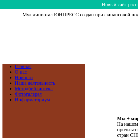
Hoвый caйт рacп
Мультипортал ЮНПРЕСС создан при финансовой подд
Главная
О нас
Новости
Наша деятельность
Методбиблиотека
Фотогалерея
Информаториум
Мы + мир
На нашем
прочитать
стран СН