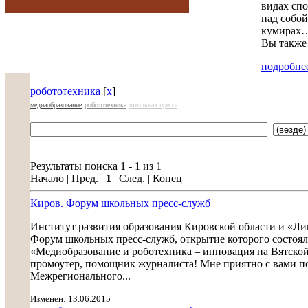
видах спо
над собой
кумирах…
Вы также 
подробнее
робототехника
[
x
]
медиаобразование
робототехника
школьная пресса
Результаты поиска 1 - 1 из 1
Начало | Пред. |
1
| След. | Конец
Киров. Форум школьных пресс-служб
Институт развития образования Кировской области и «Л
Форум школьных пресс-служб, открытие которого состояло
«Медиобразование и роботехника – инновация на Вятской 
промоутер, помощник журналиста! Мне приятно с вами поз
Межрегионального...
Изменен: 13.06.2015