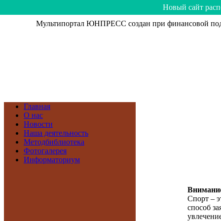
Hoвый caйт рacп
Мультипортал ЮНПРЕСС создан при финансовой подд
Главная
О нас
Новости
Наша деятельность
Методбиблиотека
Фотогалерея
Информаториум
Внимание
Спорт – э
способ зая
увлечение