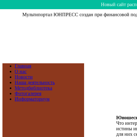
Hoвый caйт рacп
Мультипортал ЮНПРЕСС создан при финансовой подд
Главная
О нас
Новости
Наша деятельность
Методбиблиотека
Фотогалерея
Информаториум
Юношеск
Что инте
истины и
для них с