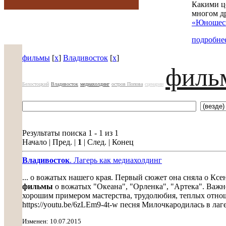
Какими ц
многом д
«Юношеск
подробнее
фильмы
[
x
]
Владивосток
[
x
]
филь
Белостоцкий
Владивосток
медиахолдинг
остров Попова
сценарии
Результаты поиска 1 - 1 из 1
Начало | Пред. |
1
| След. | Конец
Владивосток
. Лагерь как медиахолдинг
... о вожатых нашего края. Первый сюжет она сняла о Ксе
фильмы
о вожатых "Океана", "Орленка", "Артека". Важной
хорошим примером мастерства, трудолюбия, теплых отно
https://youtu.be/6zLEm9-4t-w песня Милочкародилась в ла
Изменен: 10.07.2015