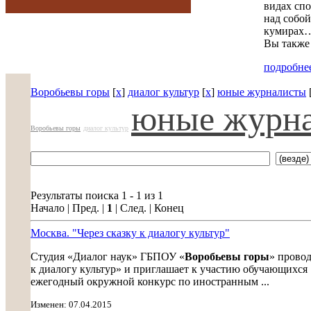
видах спо
над собой
кумирах…
Вы также 
подробнее
Воробьевы горы
[
x
]
диалог культур
[
x
]
юные журналисты
юные журн
Воробьевы горы
диалог культур
Результаты поиска 1 - 1 из 1
Начало | Пред. |
1
| След. | Конец
Москва. "Через сказку к диалогу культур"
Студия «Диалог наук» ГБПОУ «
Воробьевы горы
» провод
к диалогу культур» и приглашает к участию обучающихся 
ежегодный окружной конкурс по иностранным ...
Изменен: 07.04.2015