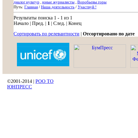
диалог культур
,
юные журналисты
,
Воробьевы горы
Путь:
Главная
/
Наша деятельность
/
Участвуй !
Результаты поиска 1 - 1 из 1
Начало | Пред. |
1
| След. | Конец
Сортировать по релевантности
|
Отсортировано по дате
©2001-2014 |
РОО ТО
ЮНПРЕСС