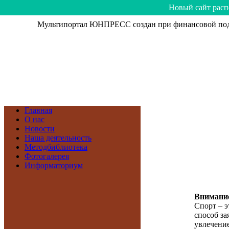
Hoвый caйт рacп
Мультипортал ЮНПРЕСС создан при финансовой подд
Главная
О нас
Новости
Наша деятельность
Методбиблиотека
Фотогалерея
Информаториум
Внимание
Спорт – э
способ зая
увлечение