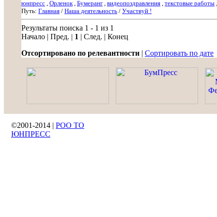
юнпресс
,
Орленок
,
Бумеранг
,
видеопоздравления
,
текстовые работы
Путь:
Главная
/
Наша деятельность
/
Участвуй !
Результаты поиска 1 - 1 из 1
Начало | Пред. |
1
| След. | Конец
Отсортировано по релевантности
|
Сортировать по дате
©2001-2014 |
РОО ТО
ЮНПРЕСС