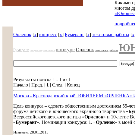
Какими ц
многом д
«Юношеск
подробнее
Орленок
[
x
]
юнпресс
[
x
]
Бумеранг
[
x
]
текстовые работы
[
x
юн
конкурс
Орленок
Бумеранг
видеопоздравления
текстовые работы
Результаты поиска 1 - 1 из 1
Начало | Пред. |
1
| След. | Конец
Москва - Краснодарский край. ЮБИЛЕЯМ «ОРЛЕНКА» 
Цель конкурса – сделать общественным достоянием 55-лет
форума детского и юношеского экранного творчества «
Бу
Всероссийского детского центра «
Орленок
» и 10-летие В
«
Бумеранг
». Номинации конкурса: 1. «
Орленок
» в моей с
Изменен: 28.01.2015