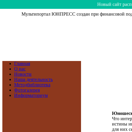
Hoвый caйт рacп
Мультипортал ЮНПРЕСС создан при финансовой подд
Главная
О нас
Новости
Наша деятельность
Методбиблиотека
Фотогалерея
Информаториум
Юношеск
Что инте
истины и
для них с