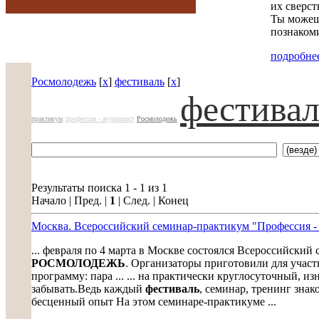
их сверст
Ты можешь
познакоми
подробнее
Росмолодежь
[
x
]
фестиваль
[
x
]
фестивал
практикум
профессия - журналист
Росмолодежь
Результаты поиска 1 - 1 из 1
Начало | Пред. |
1
| След. | Конец
Москва. Всероссийский семинар-практикум "Профессия -
... февраля по 4 марта в Москве состоялся Всероссийски
РОСМОЛОДЕЖЬ
. Организаторы приготовили для учас
программу: пара ... ... на практически круглосуточный, 
забывать.Ведь каждый
фестиваль
, семинар, тренинг зна
бесценный опыт На этом семинаре-практикуме ...