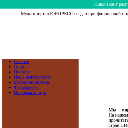
Hoвый caйт рacп
Мультипортал ЮНПРЕСС создан при финансовой подд
Главная
О нас
Новости
Наша деятельность
Методбиблиотека
Фотогалерея
Информаториум
Мы + мир
На нашем
прочитать
стран СН