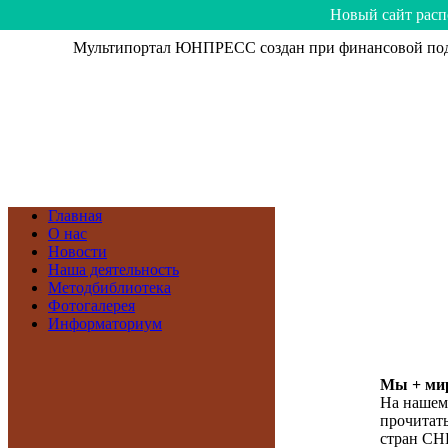
Hoвый caйт рacп
Мультипортал ЮНПРЕСС создан при финансовой подд
Главная
О нас
Новости
Наша деятельность
Методбиблиотека
Фотогалерея
Информаториум
Мы + мир
На нашем
прочитать
стран СН