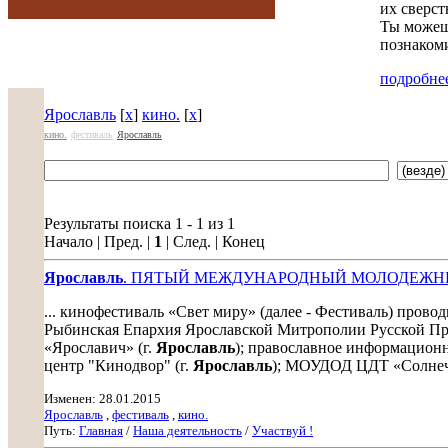
их сверст
Ты можешь
познакоми
подробнее
Ярославль
[
x
]
кино.
[
x
]
кино.
фестиваль
Ярославль
Результаты поиска 1 - 1 из 1
Начало | Пред. |
1
| След. | Конец
Ярославль
. ПЯТЫЙ МЕЖДУНАРОДНЫЙ МОЛОДЕЖНЫ
... кинофестиваль «Свет миру» (далее - Фестиваль) прово
Рыбинская Епархия Ярославской Митрополии Русской П
«Ярославич» (г.
Ярославль
); православное информационно
центр "Кинодвор" (г.
Ярославль
); МОУДОД ЦДТ «Солнечн
Изменен: 28.01.2015
Ярославль
,
фестиваль
,
кино.
Путь:
Главная
/
Наша деятельность
/
Участвуй !