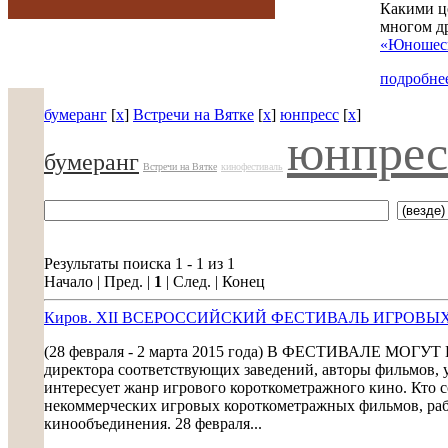
Какими ц
многом д
«Юношеск
подробнее
бумеранг
[
x
]
Встречи на Вятке
[
x
]
юнпресс
[
x
]
юнпрес
бумеранг
Встречи на Вятке
кинофестиваль
Результаты поиска 1 - 1 из 1
Начало | Пред. |
1
| След. | Конец
Киров. XII ВСЕРОССИЙСКИЙ ФЕСТИВАЛЬ ИГРОВ
(28 февраля - 2 марта 2015 года) В ФЕСТИВАЛЕ МОГУ
директора соответствующих заведений, авторы фильмов, у
интересует жанр игрового короткометражного кино. Кто с
некоммерческих игровых короткометражных фильмов, рабо
кинообъединения. 28 февраля...