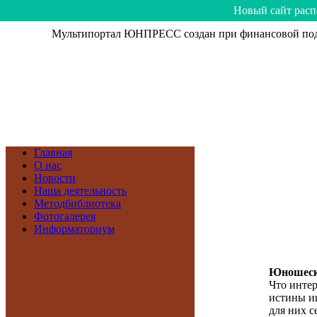
Hoвый caйт рacп
Мультипортал ЮНПРЕСС создан при финансовой подд
Главная
О нас
Новости
Наша деятельность
Методбиблиотека
Фотогалерея
Информаториум
Юношеск
Что инте
истины и
для них с