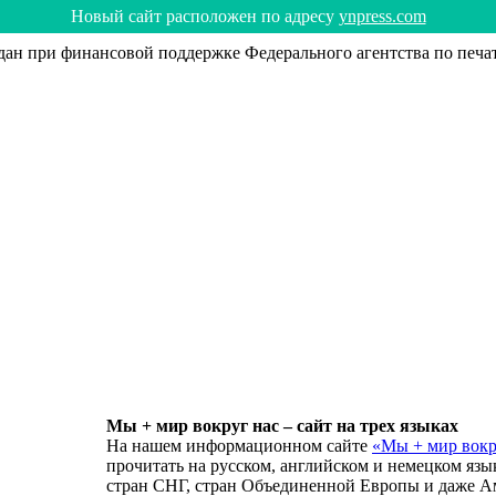
Hoвый caйт рacпoлoжeн пo aдрecy
ynpress.com
н при финансовой поддержке Федерального агентства по печа
Мы + мир вокруг нас – сайт на трех языках
На нашем информационном сайте
«Мы + мир вокр
прочитать на русском, английском и немецком язы
стран СНГ, стран Объединенной Европы и даже А