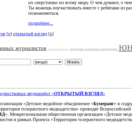
их сверстники по всему миру. О чем думают, о чем
Ты можешь поучаствовать вместе с ребятами из раз
познакомиться.
подробнее...
тов
[
x
]
открытый взгляд
[
x
]
юн
 юных журналистов
открытый взгляд
территория толерантного медиадетства
одростковых медиаработ «
ОТКРЫТЫЙ ВЗГЛЯД
»
ганизация «Детское медийное объединение «
Бумеранг
» в содр
ерритория толерантного медиадетства» проводят Всероссийский
ЯД
». Межрегиональная общественная организация «Детское мед
истов в рамках Проекта «Территория толерантного медиадетств