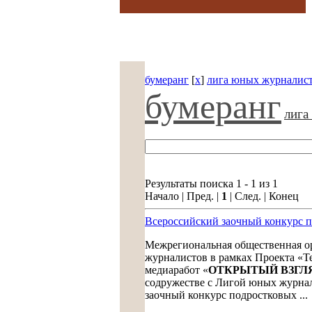
бумеранг
[
x
]
лига юных журналис
бумеранг
лига
Результаты поиска 1 - 1 из 1
Начало | Пред. |
1
| След. | Конец
Всероссийский заочный конкурс п
Межрегиональная общественная ор
журналистов в рамках Проекта «Т
медиаработ «
ОТКРЫТЫЙ ВЗГЛ
содружестве с Лигой юных журнал
заочный конкурс подростковых ...