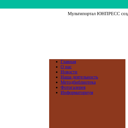
Мультипортал ЮНПРЕСС созда
Главная
О нас
Новости
Наша деятельность
Методбиблиотека
Фотогалерея
Информаториум