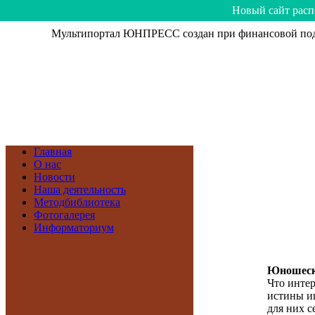
Hoвый caйт рacп
Мультипортал ЮНПРЕСС создан при финансовой подд
Главная
О нас
Новости
Наша деятельность
Методбиблиотека
Фотогалерея
Информаториум
Юношеск
Что инте
истины и
для них с