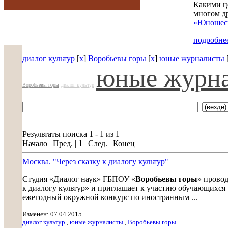
Какими ц
многом д
«Юношеск
подробнее
диалог культур
[
x
]
Воробьевы горы
[
x
]
юные журналисты
юные журн
Воробьевы горы
диалог культур
Результаты поиска 1 - 1 из 1
Начало | Пред. |
1
| След. | Конец
Москва. "Через сказку к диалогу культур"
Студия «Диалог наук» ГБПОУ «
Воробьевы горы
» провод
к диалогу культур» и приглашает к участию обучающихся 
ежегодный окружной конкурс по иностранным ...
Изменен: 07.04.2015
диалог культур
,
юные журналисты
,
Воробьевы горы