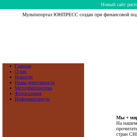
Hoвый caйт рacп
Мультипортал ЮНПРЕСС создан при финансовой подд
Главная
О нас
Новости
Наша деятельность
Методбиблиотека
Фотогалерея
Информаториум
Мы + мир
На нашем
прочитать
стран СН