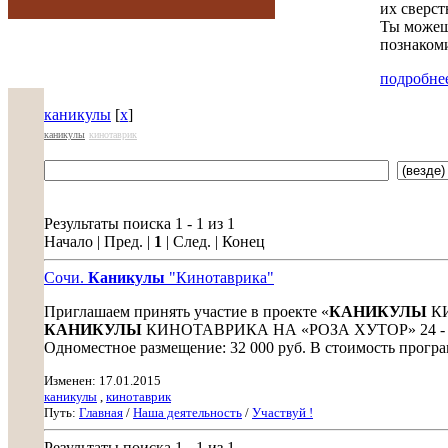
их сверст
Ты можешь
познакоми
подробнее
каникулы
[
x
]
каникулы
кинотаврик
Результаты поиска 1 - 1 из 1
Начало | Пред. |
1
| След. | Конец
Сочи.
Каникулы
"Кинотаврика"
Приглашаем принять участие в проекте «
КАНИКУЛЫ
КИ
КАНИКУЛЫ
КИНОТАВРИКА НА «РОЗА ХУТОР» 24 - 28 ма
Одноместное размещение: 32 000 руб. В стоимость програм
Изменен: 17.01.2015
каникулы
,
кинотаврик
Путь:
Главная
/
Наша деятельность
/
Участвуй !
Результаты поиска 1 - 1 из 1