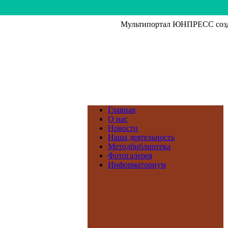
Мультипортал ЮНПРЕСС созда
Главная
О нас
Новости
Наша деятельность
Методбиблиотека
Фотогалерея
Информаториум