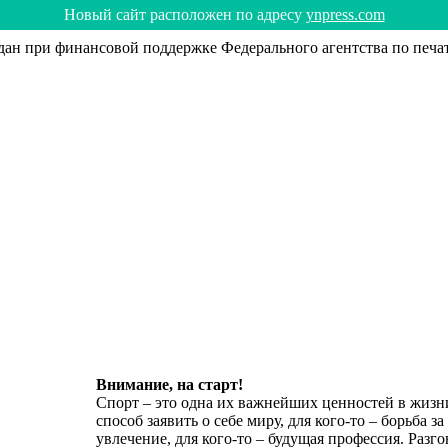
Hoвый caйт рacпoлoжeн пo aдрecy
ynpress.com
н при финансовой поддержке Федерального агентства по печа
Внимание, на старт!
Спорт – это одна их важнейших ценностей в жизни
способ заявить о себе миру, для кого-то – борьба за
увлечение, для кого-то – будущая профессия. Раз