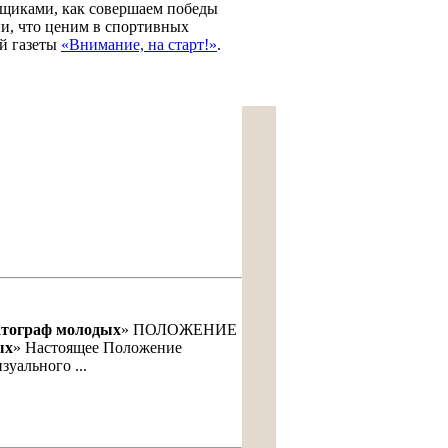
льщиками, как совершаем победы
ни, что ценим в спортивных
й газеты
«Внимание, на старт!»
.
тограф молодых
» ПОЛОЖЕНИЕ
ых
» Настоящее Положение
зуального ...