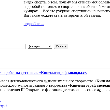
видах спорта, о том, почему мы становимся боле
над собой не только в спорте, но и в обычной жиз
кумирах… Всё это рубрики спортивной юношеско
Вы также можете стать авторами этой газеты.
подробнее...
 и работ на фестиваль «
Кинематограф молодых
»​.
аля детско-юношеского аудиовизуального творчества «
Кинема
ношеского аудиовизуального творчества «
Кинематограф молод
 проведения III Открытого фестиваля детско-юношеского аудиови
с
вуй !