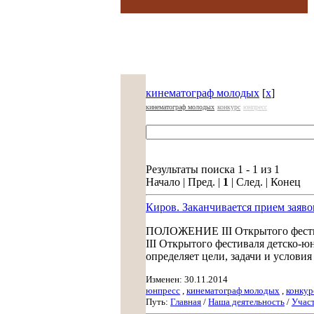
кинематограф молодых
[
x
]
кинематограф молодых
конкурс
юнпресс
Результаты поиска 1 - 1 из 1
Начало | Пред. |
1
| След. | Конец
Киров. Заканчивается прием заявок
ПОЛОЖЕНИЕ III Открытого фестив
III Открытого фестиваля детско-ю
определяет цели, задачи и условия
Изменен: 30.11.2014
юнпресс
,
кинематограф молодых
,
конкур
Путь:
Главная
/
Наша деятельность
/
Участ