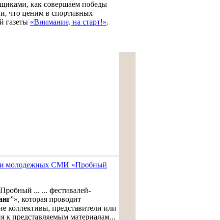
льщиками, как совершаем победы
ни, что ценим в спортивных
й газеты
«Внимание, на старт!»
.
х и молодежных СМИ «Пробный
бный ... ... фестивалей-
анг
”», которая проводит
кие коллективы, представители или
ия к представляемым материалам...