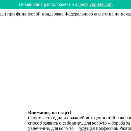
Hoвый caйт рacпoлoжeн пo aдрecy
ynpress.com
н при финансовой поддержке Федерального агентства по печа
Внимание, на старт!
Спорт – это одна их важнейших ценностей в жизни
способ заявить о себе миру, для кого-то – борьба за
увлечение, для кого-то – будущая профессия. Раз