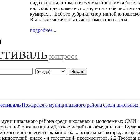
видах спорта, о том, почему мы становимся боле
над собой не только в спорте, но и в обычной жиз
кумирах… Всё это рубрики спортивной юношеско
Вы также можете стать авторами этой газеты.
подробнее...
]
стиваль
юнпресс
естиваль
Пожарского муниципального района среди школьны
муниципального района среди школьных и молодежных СМИ «Про
ственной организации «Детское медийное объединение “
Бумер
ского и юношеского экранного... ... отдельные авторы, авторс
х
кино
студий, видео - и телестудий, пресс-центров. 2.2 Требован