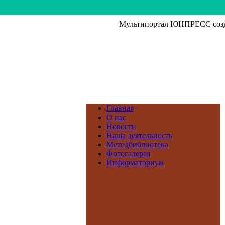
Мультипортал ЮНПРЕСС созда
Главная
О нас
Новости
Наша деятельность
Методбиблиотека
Фотогалерея
Информаториум