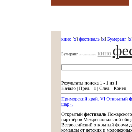
кино
[
x
]
фестиваль
[
x
]
Бумеранг
[
x
фе
кино
Бумеранг
журналистика
Результаты поиска 1 - 1 из 1
Начало | Пред. |
1
| След. | Конец
Приморский край. VI Открытый
ф
шар».
Открытый
фестиваль
Пожарского 
партнёров Межрегиональной обще
Всероссийский открытый форум дет
команды от детских и молодежны