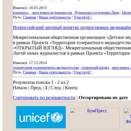
Изменен: 16.05.2015
юнппресс
,
лига юных журналистов
,
Чувашское отделение Лиги
,
Орле
Путь:
Главная
/
Наша деятельность
/
Участвуй !
Всероссийский заочный конкурс подростковых медиа
Межрегиональная общественная организация «Детское ме
в рамках Проекта «Территория толерантного медиадетств
«ОТКРЫТЫЙ ВЗГЛЯД». Межрегиональная общественная ор
Лигой юных журналистов в рамках Проекта «Территория т
Изменен: 17.12.2014
территория толерантного медиадетства
,
открытый взгляд
,
лига юных 
Путь:
Главная
/
Наша деятельность
/
Участвуй !
Результаты поиска 1 - 2 из 2
Начало | Пред. |
1
| След. | Конец
Сортировать по релевантности
|
Отсортировано по дате