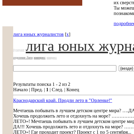
их сверст
Ты можешь
познакоми
подробнее
лига юных журналистов
[
x
]
лига юных журн
бумеранг
отделение Лиги
юнппресс
юнпресс
Результаты поиска 1 - 2 из 2
Начало | Пред. |
1
| След. | Конец
Краснодарский край. Продли лето в "Орленке!"
Мечтаешь побывать в лучшем детском центре мира? ….Д
Хочешь продолжить лето и отдохнуть на море? …
ЛЕТО»! Мечтаешь побывать в лучшем детском центре м
ДА!!! Хочешь продолжить лето и отдохнуть на м
ЛЕТО»! Где проходит проект? Проект с 1 по 5 сентября...