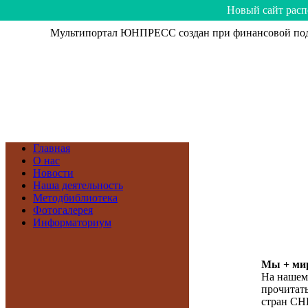
Hoвый caйт рacп
Мультипортал ЮНПРЕСС создан при финансовой подд
Главная
О нас
Новости
Наша деятельность
Методбиблиотека
Фотогалерея
Информаториум
Мы + мир
На нашем
прочитать
стран СН