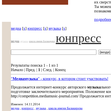
их сверст
Ты можешь
познакоми
подробнее
медиа
[
x
]
юнпресс
[
x
]
музыка
[
x
]
юнпресс
медиа
музыка
школа имени Балакирева
Результаты поиска 1 - 1 из 1
Начало | Пред. |
1
| След. | Конец
"
Медиа
музыка
" - конкурс, в котором стоит участвовать!
Продолжается интернет-конкурс авторского
музыка
льног
подготовке заключительного мероприятия. Положение кон
http://competition.mediamusic-journal.com/ Продолжается ин
Изменен: 14.11.2014
медиа
,
юнпресс
,
музыка
,
школа имени Балакирева