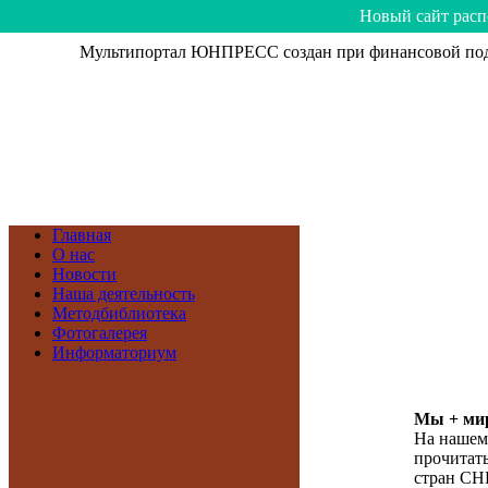
Hoвый caйт рacп
Мультипортал ЮНПРЕСС создан при финансовой подд
Главная
О нас
Новости
Наша деятельность
Методбиблиотека
Фотогалерея
Информаториум
Мы + мир
На нашем
прочитать
стран СН