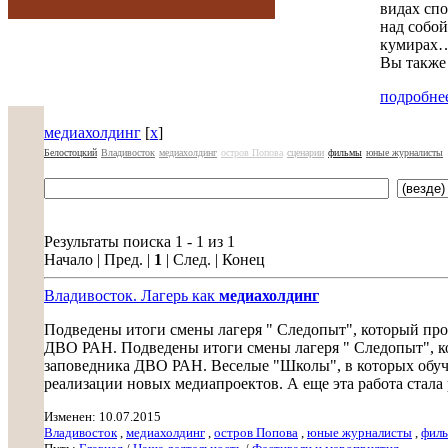
видах спо
над собой
кумирах…
Вы также 
подробнее
медиахолдинг
[
x
]
Белостоцкий
Владивосток
медиахолдинг
остров Попова
сценарии
фильмы
юные журналисты
Результаты поиска 1 - 1 из 1
Начало | Пред. |
1
| След. | Конец
Владивосток. Лагерь как
медиахолдинг
Подведены итоги смены лагеря " Следопыт", который про
ДВО РАН. Подведены итоги смены лагеря " Следопыт", ко
заповедника ДВО РАН. Веселые "Школы", в которых обучал
реализации новых медиапроектов. А еще эта работа стала 
Изменен: 10.07.2015
Владивосток
,
медиахолдинг
,
остров Попова
,
юные журналисты
,
фил