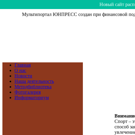
Hoвый caйт рacп
Мультипортал ЮНПРЕСС создан при финансовой подд
Главная
О нас
Новости
Наша деятельность
Методбиблиотека
Фотогалерея
Информаториум
Внимание
Спорт – э
способ зая
увлечение