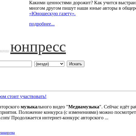
Какими ценностями дорожит? Как учится выстраи
многом другом пишут наши юные авторы в общер
«Юношескую газету».
подробнее...
юнпресс
акирева
ором стоит участвовать!
вторского
музыка
льного видео "
Медиа
музыка
". Сейчас идёт р
приятия. Положение конкурса (с изменениями) можно посмотреть
nal.com/ Продолжается интернет-конкурс авторского ...
лакирева