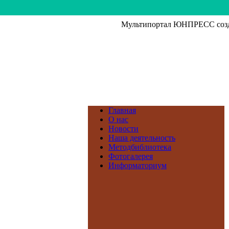
Мультипортал ЮНПРЕСС созда
Главная
О нас
Новости
Наша деятельность
Методбиблиотека
Фотогалерея
Информаториум