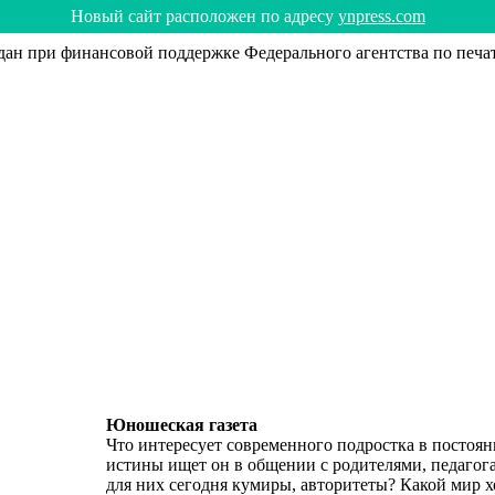
Hoвый caйт рacпoлoжeн пo aдрecy
ynpress.com
н при финансовой поддержке Федерального агентства по печа
Юношеская газета
Что интересует современного подростка в постоя
истины ищет он в общении с родителями, педагог
для них сегодня кумиры, авторитеты? Какой мир хо