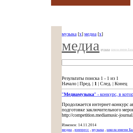
музыка
[
x
]
медиа
[
x
]
медиа
музыка
школа имени Бал
Результаты поиска 1 - 1 из 1
Начало | Пред. |
1
| След. | Конец
"
Медиа
музыка
" - конкурс, в кот
Продолжается интернет-конкурс а
подготовке заключительного меро
http://competition.mediamusic-jour
Изменен: 14.11.2014
медиа
,
юнпресс
,
музыка
,
школа имени Ба