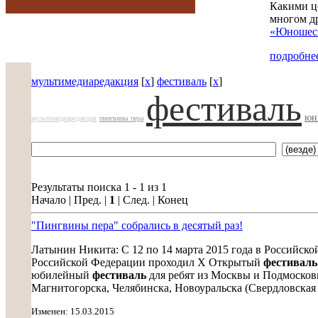
Какими ц
многом д
«Юношеск
подробнее
мультимедиаредакция
[
x
]
фестиваль
[
x
]
фестиваль
юн
мультимедиаредакция
пингвины пера
Результаты поиска 1 - 1 из 1
Начало | Пред. |
1
| След. | Конец
"Пингвины пера" собрались в десятый раз!
Латынин Никита: С 12 по 14 марта 2015 года в Российско
Российской Федерации проходил X Открытый
фестиваль
юбилейный
фестиваль
для ребят из Москвы и Подмосковь
Магнитогорска, Челябинска, Новоуральска (Свердловская об
Изменен: 15.03.2015