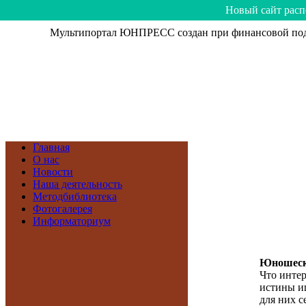
Hoвый caйт рacп
Мультипортал ЮНПРЕСС создан при финансовой подд
Главная
О нас
Новости
Наша деятельность
Методбиблиотека
Фотогалерея
Информаториум
Юношеск
Что инте
истины и
для них с