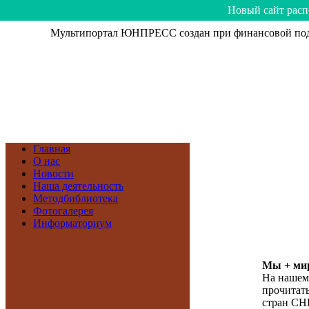
Hoвый caйт рacп
Мультипортал ЮНПРЕСС создан при финансовой подд
Главная
О нас
Новости
Наша деятельность
Методбиблиотека
Фотогалерея
Информаториум
Мы + мир
На нашем
прочитать
стран СН