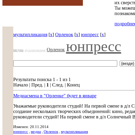
их сверст
Ты можешь
познакоми
подробнее
мультипликация
[
x
]
Орленок
[
x
]
юнпресс
[
x
]
юнпресс
Орленок
медиа
мультипликация
Результаты поиска 1 - 1 из 1
Начало | Пред. |
1
| След. | Конец
Медиасмена в "Орленке" будет в январе
Уважаемые руководители студий! На первой смене в д/л
создание нескольких творческих объединений: кино, ред
руководители студий! На первой смене в д/л Солнечный 
Изменен: 20.11.2014
юнпресс
,
медиа
,
Орленок
,
мультипликация