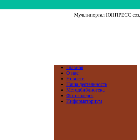
Мультипортал ЮНПРЕСС созда
Главная
О нас
Новости
Наша деятельность
Методбиблиотека
Фотогалерея
Информаториум