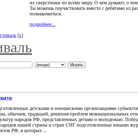
их сверстники по всему миру. О чем думают, о чем
Ты можешь поучаствовать вместе с ребятами из раз
познакомиться.
подробнее...
стиваль
[
x
]
иваль
льтур
 подготовленных детскими и юношескими организациями субъекто
ры, обычаев, традиций, решения проблем межнациональных отн
ультур народов РФ, представленных детьми и молодежью. Поб
 народов нашей страны и стран СНГ подготовленные юными жур
тов РФ, в которых ...