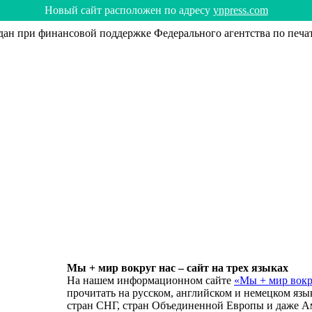
Hoвый caйт рacпoлoжeн пo aдрecy
ynpress.com
н при финансовой поддержке Федерального агентства по печа
Мы + мир вокруг нас – сайт на трех языках
На нашем информационном сайте
«Мы + мир вокр
прочитать на русском, английском и немецком язы
стран СНГ, стран Объединенной Европы и даже А