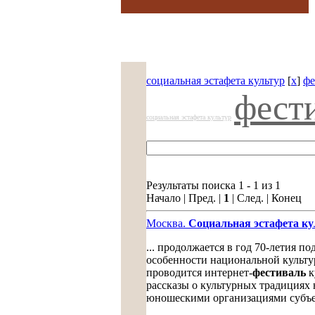
социальная эстафета культур
[
x
]
фе
фест
социальная эстафета культур
Результаты поиска 1 - 1 из 1
Начало | Пред. |
1
| След. | Конец
Москва.
Социальная эстафета ку
... продолжается в год 70-летия
особенности национальной культу
проводится интернет-
фестиваль
к
рассказы о культурных традициях
юношескими организациями субъек