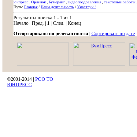
юнпресс
,
Орленок
,
Бумеранг
,
видеопоздравления
,
текстовые работы
Путь:
Главная
/
Наша деятельность
/
Участвуй !
Результаты поиска 1 - 1 из 1
Начало | Пред. |
1
| След. | Конец
Отсортировано по релевантности
|
Сортировать по дате
©2001-2014 |
РОО ТО
ЮНПРЕСС