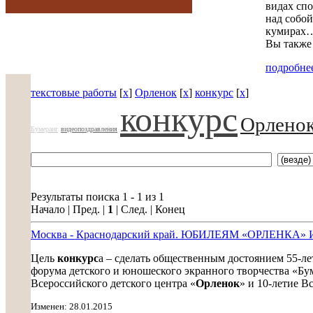
видах спо
над собой
кумирах…
Вы также 
подробнее
текстовые работы
[
x
]
Орленок
[
x
]
конкурс
[
x
]
конкурс
Орлено
Бумеранг
видеопоздравления
Результаты поиска 1 - 1 из 1
Начало | Пред. |
1
| След. | Конец
Москва - Краснодарский край. ЮБИЛЕЯМ «ОРЛЕНК
Цель
конкурс
а – сделать общественным достоянием 55-ле
форума детского и юношеского экранного творчества «Бу
Всероссийского детского центра «
Орленок
» и 10-летие В
Изменен: 28.01.2015