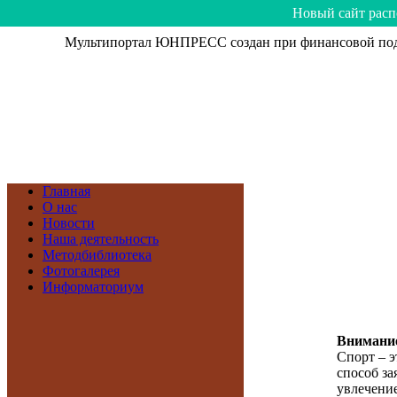
Hoвый caйт рacп
Мультипортал ЮНПРЕСС создан при финансовой подд
Главная
О нас
Новости
Наша деятельность
Методбиблиотека
Фотогалерея
Информаториум
Внимание
Спорт – э
способ зая
увлечение