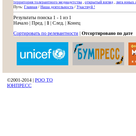
территория толерантного медиадетства
,
открытый взгляд
,
лига юных 
Путь:
Главная
/
Наша деятельность
/
Участвуй !
Результаты поиска 1 - 1 из 1
Начало | Пред. |
1
| След. | Конец
Сортировать по релевантности
|
Отсортировано по дате
©2001-2014 |
РОО ТО
ЮНПРЕСС