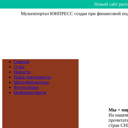
Hoвый caйт рacп
Мультипортал ЮНПРЕСС создан при финансовой подд
Главная
О нас
Новости
Наша деятельность
Методбиблиотека
Фотогалерея
Информаториум
Мы + мир
На нашем
прочитать
стран СН