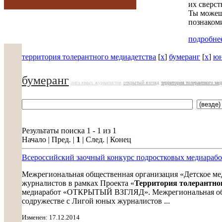
их сверст
Ты можешь
познакоми
подробнее
территория толерантного медиадетства
[
x
]
бумеранг
[
x
]
юн
бумеранг
лига юных журналистов
открытый взгляд
территория толерантного мед
Результаты поиска 1 - 1 из 1
Начало | Пред. |
1
| След. | Конец
Всероссийский заочный конкурс подростковых медиа
Межрегиональная общественная организация «Детское ме
журналистов в рамках Проекта «
Территория толерантно
медиаработ «ОТКРЫТЫЙ ВЗГЛЯД». Межрегиональная обще
содружестве с Лигой юных журналистов ...
Изменен: 17.12.2014