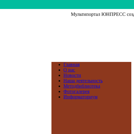
Мультипортал ЮНПРЕСС созда
Главная
О нас
Новости
Наша деятельность
Методбиблиотека
Фотогалерея
Информаториум