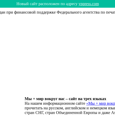
Hoвый caйт рacпoлoжeн пo aдрecy
ynpress.com
н при финансовой поддержке Федерального агентства по печа
Мы + мир вокруг нас – сайт на трех языках
На нашем информационном сайте
«Мы + мир вокр
прочитать на русском, английском и немецком язы
стран СНГ, стран Объединенной Европы и даже А