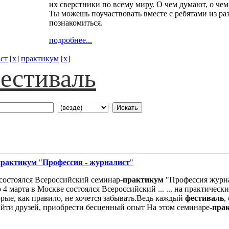
их сверстники по всему миру. О чем думают, о чем
Ты можешь поучаствовать вместе с ребятами из раз
познакомиться.
подробнее...
ст
[
x
]
практикум
[
x
]
естиваль
практикум
"
Профессия - журналист
"
 состоялся Всероссийский семинар-
практикум
"Профессия журна
марта в Москве состоялся Всероссийский ... ... на практичес
рые, как правило, не хочется забывать.Ведь каждый
фестиваль
,
йти друзей, приобрести бесценный опыт На этом семинаре-
пра