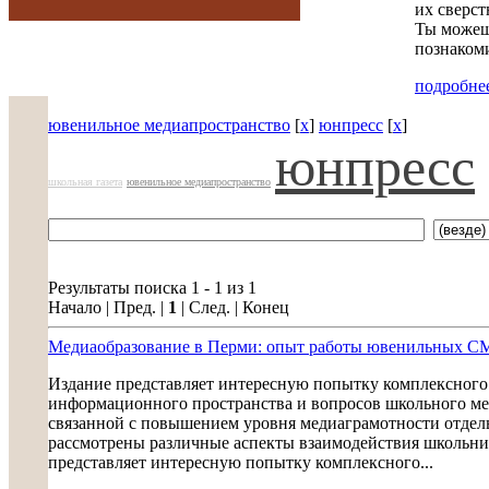
их сверст
Ты можешь
познакоми
подробнее
ювенильное медиапространство
[
x
]
юнпресс
[
x
]
юнпресс
школьная газета
ювенильное медиапространство
Результаты поиска 1 - 1 из 1
Начало | Пред. |
1
| След. | Конец
Медиаобразование в Перми: опыт работы ювенильных СМИ
Издание представляет интересную попытку комплексного
информационного пространства и вопросов школьного мед
связанной с повышением уровня медиаграмотности отдел
рассмотрены различные аспекты взаимодействия школьн
представляет интересную попытку комплексного...