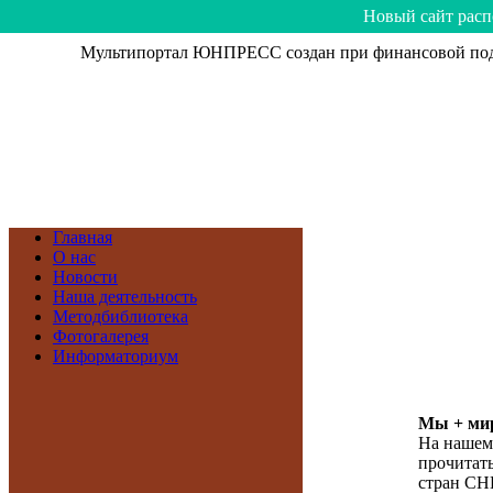
Hoвый caйт рacп
Мультипортал ЮНПРЕСС создан при финансовой подд
Главная
О нас
Новости
Наша деятельность
Методбиблиотека
Фотогалерея
Информаториум
Мы + мир
На нашем
прочитать
стран СН