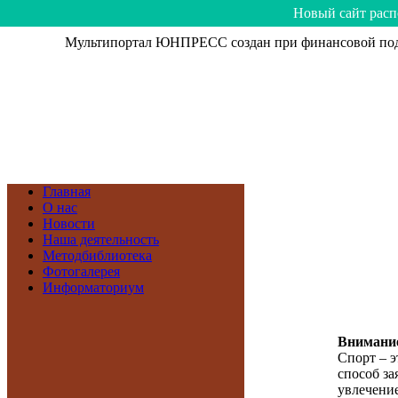
Hoвый caйт рacп
Мультипортал ЮНПРЕСС создан при финансовой подд
Главная
О нас
Новости
Наша деятельность
Методбиблиотека
Фотогалерея
Информаториум
Внимание
Спорт – э
способ зая
увлечение