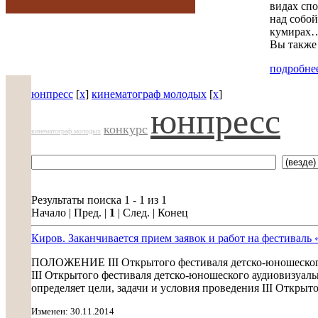
видах спо
над собой
кумирах…
Вы также 
подробнее
юнпресс
[
x
]
кинематограф молодых
[
x
]
юнпресс
конкурс
кинематограф молодых
Результаты поиска 1 - 1 из 1
Начало | Пред. |
1
| След. | Конец
Киров. Заканчивается прием заявок и работ на фестиваль 
ПОЛОЖЕНИЕ III Открытого фестиваля детско-юношеского
III Открытого фестиваля детско-юношеского аудиовизуаль
определяет цели, задачи и условия проведения III Открыт
Изменен: 30.11.2014