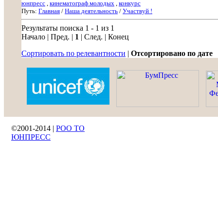
юнпресс
,
кинематограф молодых
,
конкурс
Путь:
Главная
/
Наша деятельность
/
Участвуй !
Результаты поиска 1 - 1 из 1
Начало | Пред. |
1
| След. | Конец
Сортировать по релевантности
|
Отсортировано по дате
©2001-2014 |
РОО ТО
ЮНПРЕСС