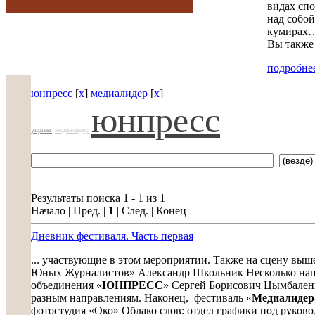
видах спо
над собой
кумирах…
Вы также 
подробнее
юнпресс
[
x
]
медиалидер
[
x
]
юнпресс
ynpress
медиалидер
Результаты поиска 1 - 1 из 1
Начало | Пред. |
1
| След. | Конец
Дневник фестиваля. Часть первая
... участвующие в этом мероприятии. Также на сцену вы
Юных Журналистов» Александр Школьник Несколько напут
объединения «
ЮНПРЕСС
» Сергей Борисович Цымбаленк
разным направлениям. Наконец, фестиваль «
Медиалидер
фотостудия «Око» Облако слов: отдел графики под руков