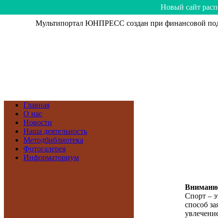
Hoвый caйт рacп
Мультипортал ЮНПРЕСС создан при финансовой подд
Главная
О нас
Новости
Наша деятельность
Методбиблиотека
Фотогалерея
Информаториум
Внимание
Спорт – э
способ зая
увлечение