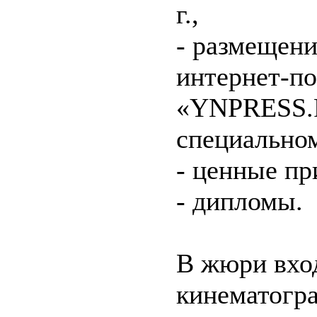
г.,
- размещени
интернет-по
«YNPRESS.R
специальном
- ценные пр
- дипломы.
В жюри вхо
кинематогр