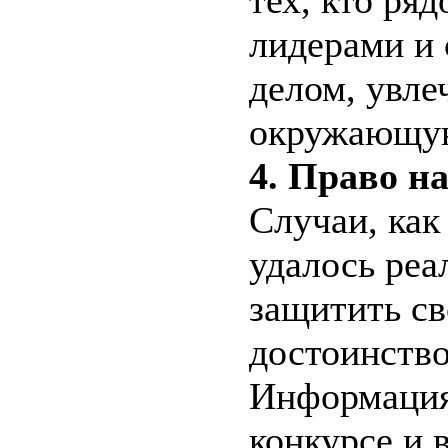
тех, кто ряд
лидерами и 
делом, увле
окружающую
4. Право н
Случаи, как
удалось реа
защитить св
достоинство
Информация
конкурсе и 