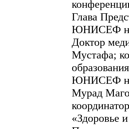
конференци
Глава Предс
ЮНИСЕФ на 
Доктор мед
Мустафа; к
образования
ЮНИСЕФ на
Мурад Маго
координато
«Здоровье и