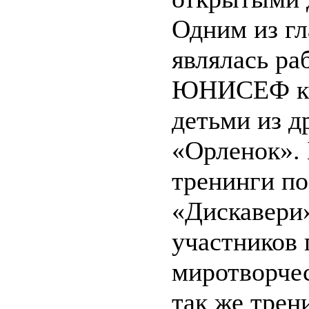
Одним из гл
являлась ра
ЮНИСЕФ как
детьми из д
«Орленок».
тренинги п
«Дискавери»
участников 
миротворчес
так же трен