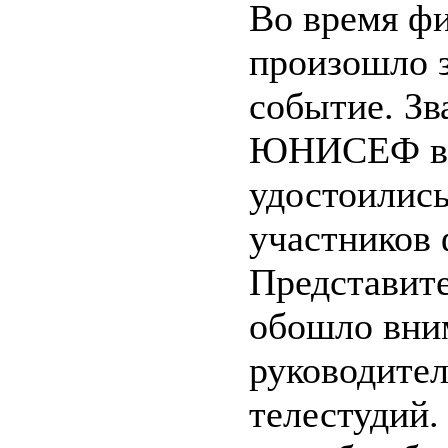
Во время ф
произошло 
событие. З
ЮНИСЕФ вп
удостоились
участников 
Представи
обошло вни
руководител
телестудий.