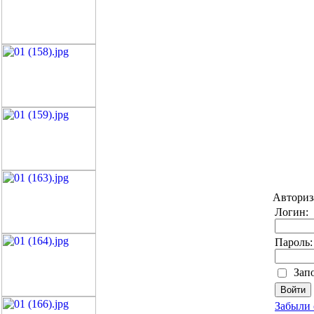
Авториз
Логин:
Пароль:
Зап
Забыли 