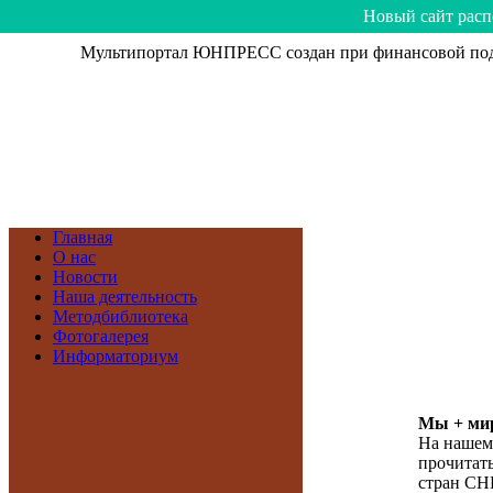
Hoвый caйт рacп
Мультипортал ЮНПРЕСС создан при финансовой подд
Главная
О нас
Новости
Наша деятельность
Методбиблиотека
Фотогалерея
Информаториум
Мы + мир
На нашем
прочитать
стран СН