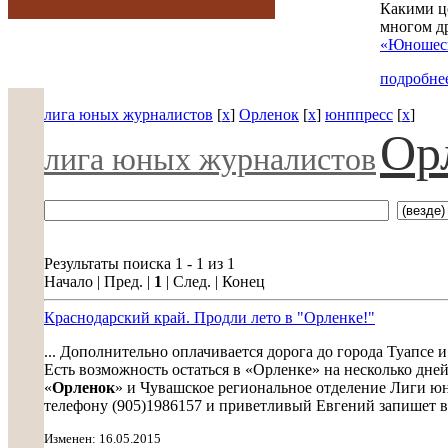
Какими ц
многом д
«Юношеск
подробнее
лига юных журналистов
[
x
]
Орленок
[
x
]
юнппресс
[
x
]
Ор
лига юных журналистов
Результаты поиска 1 - 1 из 1
Начало | Пред. |
1
| След. | Конец
Краснодарский край. Продли лето в "Орленке!"
... Дополнительно оплачивается дорога до города Туапсе и
Есть возможность остаться в «Орленке» на несколько дне
«
Орленок
» и Чувашское региональное отделение Лиги юны
телефону (905)1986157 и приветливый Евгений запишет ваш
Изменен: 16.05.2015