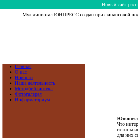
Hoвый caйт рacп
Мультипортал ЮНПРЕСС создан при финансовой подд
Главная
О нас
Новости
Наша деятельность
Методбиблиотека
Фотогалерея
Информаториум
Юношеск
Что инте
истины и
для них с