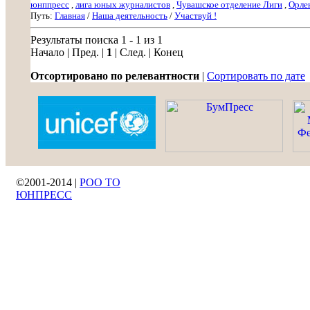
юнппресс
,
лига юных журналистов
,
Чувашское отделение Лиги
,
Орле
Путь:
Главная
/
Наша деятельность
/
Участвуй !
Результаты поиска 1 - 1 из 1
Начало | Пред. |
1
| След. | Конец
Отсортировано по релевантности
|
Сортировать по дате
©2001-2014 |
РОО ТО
ЮНПРЕСС