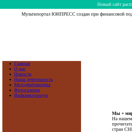
Hoвый caйт рacп
Мультипортал ЮНПРЕСС создан при финансовой подд
Главная
О нас
Новости
Наша деятельность
Методбиблиотека
Фотогалерея
Информаториум
Мы + мир
На нашем
прочитать
стран СН