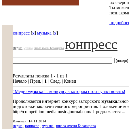
их сверст
Ты можешь
познакоми
подробнее
юнпресс
[
x
]
музыка
[
x
]
юнпресс
медиа
музыка
школа имени Балакирева
Результаты поиска 1 - 1 из 1
Начало | Пред. |
1
| След. | Конец
"Медиа
музыка
" - конкурс, в котором стоит участвовать!
Продолжается интернет-конкурс авторского
музыка
льног
подготовке заключительного мероприятия. Положение кон
http://competition.mediamusic-journal.com/ Продолжается ...
Изменен: 14.11.2014
медиа
,
юнпресс
,
музыка
,
школа имени Балакирева